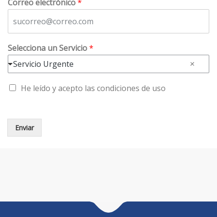
Correo electrónico
*
Selecciona un Servicio
*
Servicio Urgente
C
He leído y acepto las condiciones de uso
a
s
i
l
Enviar
l
a
s
d
e
v
e
r
i