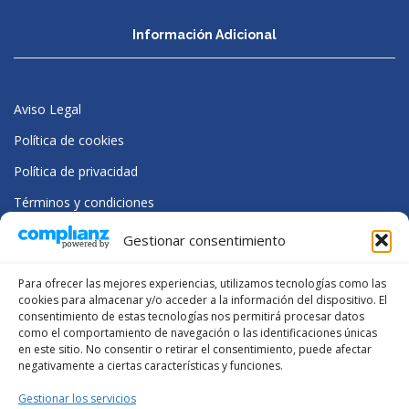
f
i
Información Adicional
c
a
c
i
Aviso Legal
ó
n
Política de cookies
Política de privacidad
Términos y condiciones
Gestionar consentimiento
Para ofrecer las mejores experiencias, utilizamos tecnologías como las
cookies para almacenar y/o acceder a la información del dispositivo. El
consentimiento de estas tecnologías nos permitirá procesar datos
como el comportamiento de navegación o las identificaciones únicas
en este sitio. No consentir o retirar el consentimiento, puede afectar
negativamente a ciertas características y funciones.
Gestionar los servicios